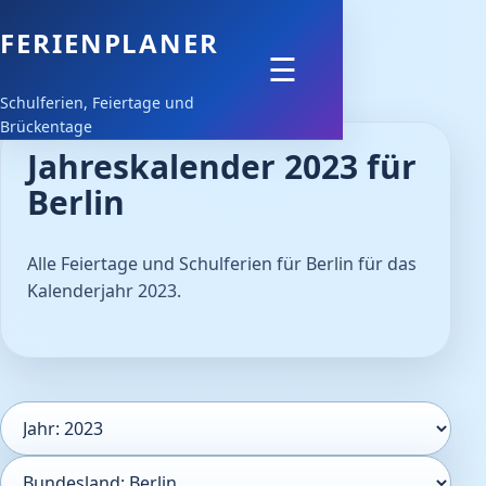
FERIENPLANER
Feiertage
☰
Schulferien, Feiertage und
Schulferien
Brückentage
Jahreskalender 2023 für
Downloads
Berlin
Alle Feiertage und Schulferien für Berlin für das
Kalenderjahr 2023.
Kalenderjahr
Bundesland