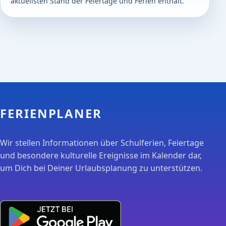
aktuellsten Stand der Feiertage und Ferien enthält.
FERIENPLANER
Wir stellen Informationen über Schulferien, Feiertage
und besondere kulturelle Ereignisse im Kalender dar,
um Dich bei Deiner Urlaubsplanung zu unterstützen.