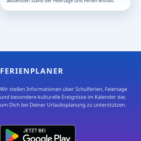
aktuellsten Stand der Feiertage und Ferien enthält.
FERIENPLANER
Wir stellen Informationen über Schulferien, Feiertage
und besondere kulturelle Ereignisse im Kalender dar,
um Dich bei Deiner Urlaubsplanung zu unterstützen.