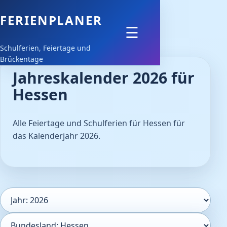
FERIENPLANER
Feiertage
☰
Schulferien, Feiertage und
Schulferien
Brückentage
Jahreskalender 2026 für
Downloads
Hessen
Alle Feiertage und Schulferien für Hessen für
das Kalenderjahr 2026.
Kalenderjahr
Bundesland