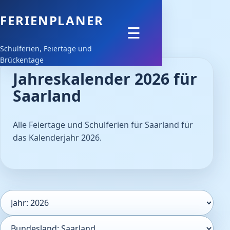
FERIENPLANER
Feiertage
☰
Schulferien, Feiertage und
Schulferien
Brückentage
Jahreskalender 2026 für
Downloads
Saarland
Alle Feiertage und Schulferien für Saarland für
das Kalenderjahr 2026.
Kalenderjahr
Bundesland