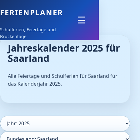
FERIENPLANER
Feiertage
☰
Schulferien, Feiertage und
Schulferien
Brückentage
Jahreskalender 2025 für
Downloads
Saarland
Alle Feiertage und Schulferien für Saarland für
das Kalenderjahr 2025.
Kalenderjahr
Bundesland