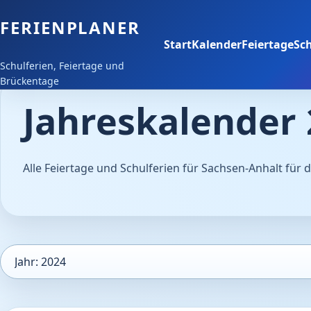
FERIENPLANER
Start
Kalender
Feiertage
Sch
Schulferien, Feiertage und
Brückentage
Jahreskalender 
Alle Feiertage und Schulferien für Sachsen-Anhalt für 
Kalenderjahr