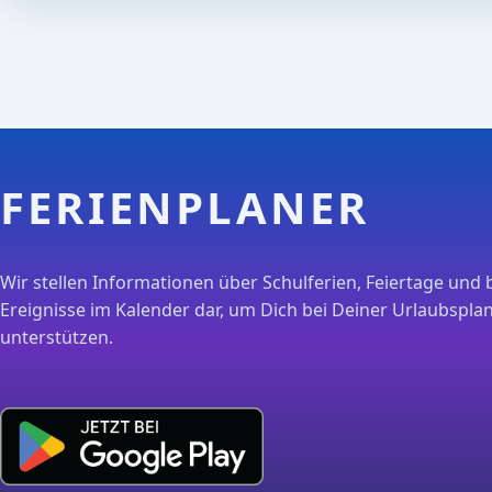
FERIENPLANER
Wir stellen Informationen über Schulferien, Feiertage und 
Ereignisse im Kalender dar, um Dich bei Deiner Urlaubspla
unterstützen.