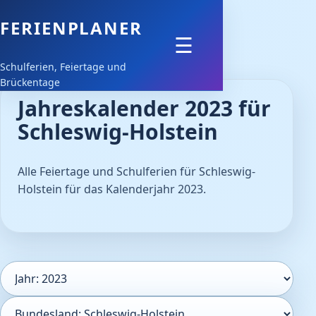
FERIENPLANER
Feiertage
☰
Schulferien, Feiertage und
Schulferien
Brückentage
Jahreskalender 2023 für
Downloads
Schleswig-Holstein
Alle Feiertage und Schulferien für Schleswig-
Holstein für das Kalenderjahr 2023.
Kalenderjahr
Bundesland