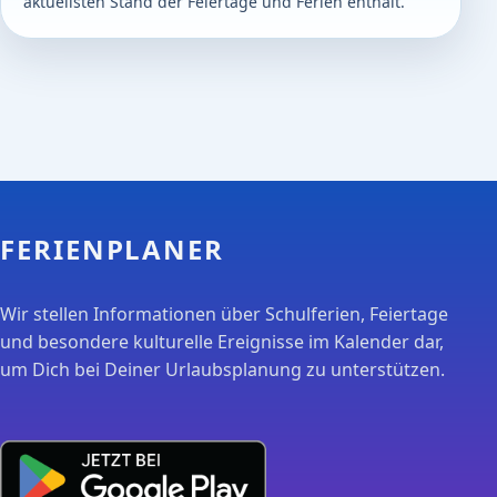
aktuellsten Stand der Feiertage und Ferien enthält.
FERIENPLANER
Wir stellen Informationen über Schulferien, Feiertage
und besondere kulturelle Ereignisse im Kalender dar,
um Dich bei Deiner Urlaubsplanung zu unterstützen.