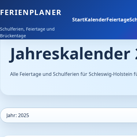
FERIENPLANER
Start
Kalender
Feiertage
Sch
Schulferien, Feiertage und
Brückentage
Jahreskalender 
Alle Feiertage und Schulferien für Schleswig-Holstein 
Kalenderjahr