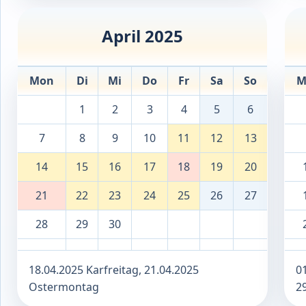
April 2025
Mon
Di
Mi
Do
Fr
Sa
So
M
1
2
3
4
5
6
7
8
9
10
11
12
13
14
15
16
17
18
19
20
21
22
23
24
25
26
27
28
29
30
18.04.2025 Karfreitag, 21.04.2025
01
Ostermontag
2