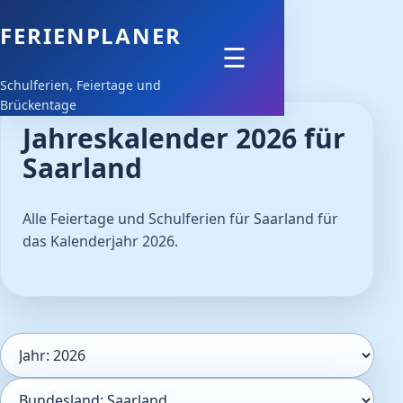
FERIENPLANER
Feiertage
☰
Schulferien, Feiertage und
Schulferien
Brückentage
Jahreskalender 2026 für
Downloads
Saarland
Alle Feiertage und Schulferien für Saarland für
das Kalenderjahr 2026.
Kalenderjahr
Bundesland